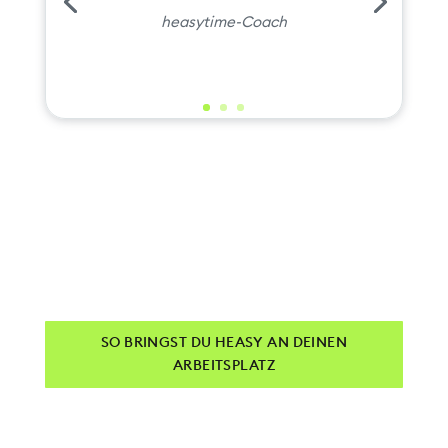
heasytime-Coach
SO BRINGST DU HEASY AN DEINEN
ARBEITSPLATZ