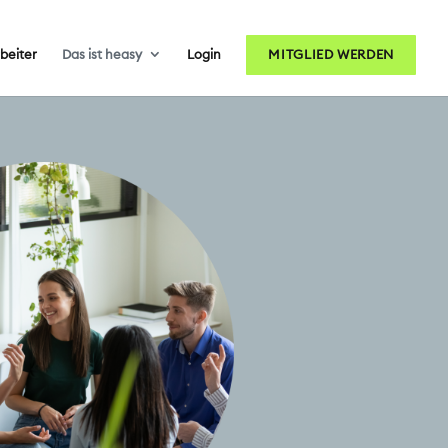
rbeiter
Das ist heasy
Login
MITGLIED WERDEN