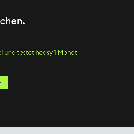
uchen.
rei und testet heasy 1 Monat
N