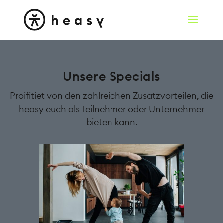
Unsere Specials
Proifitiet von den zahlreichen Zusatzvorteilen, die
heasy euch als Teilnehmer oder Unternehmer
bieten kann.